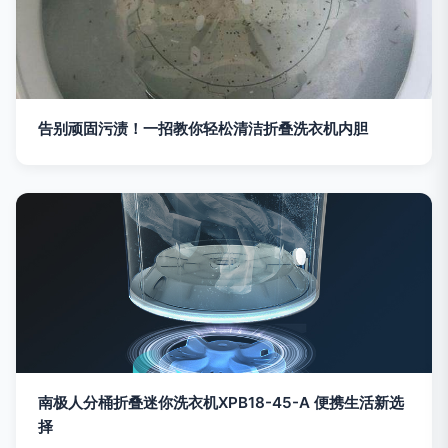
告别顽固污渍！一招教你轻松清洁折叠洗衣机内胆
南极人分桶折叠迷你洗衣机XPB18-45-A 便携生活新选
择